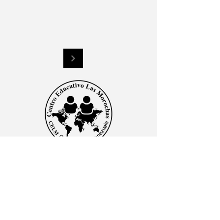
CENTRO EDUCATIVO LAS MOROCHAS
Av. Intercomunal, vía Terminales Maracaibo diagonal
al Edificio Baker Hughes, Ciudad Ojeda, Zulia,
Venezuela. C.P. 4019
admon@elmk12.com
|
+58-414-963-0728
apineiro@elmk12.com
|
+58-424-600-5714
US MAILING ADDRESS